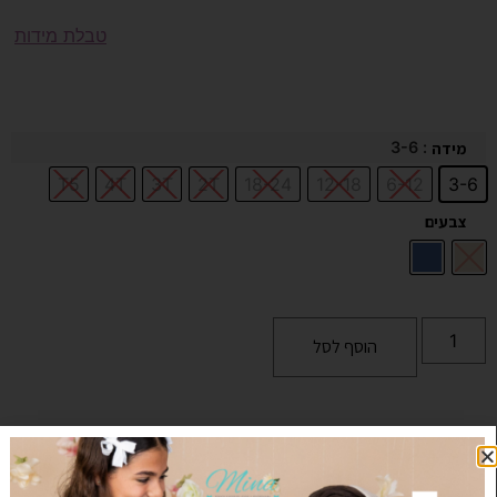
טבלת מידות
: 3-6
מידה
T5
4T
3T
2T
18-24
12-18
6-12
3-6
צבעים
הוסף לסל