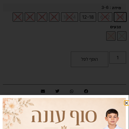
: 3-6
מידה
T5
4T
3T
2T
18-24
12-18
6-12
3-6
צבעים
הוסף לסל