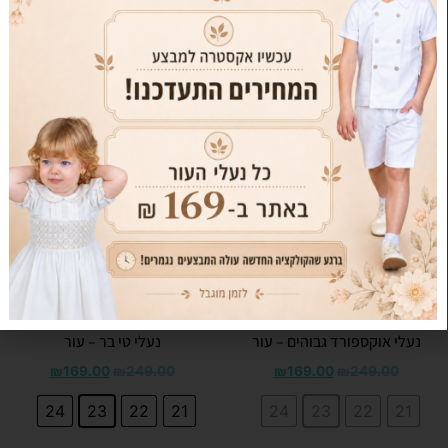
מוצרים קשורים
מבצע!
מבצע!
נעלי אוקספורד גבוהים – עור
נעלי טי בר – עור
₪
169.00
₪
249.00
₪
169.00
₪
249.00
24
23
22
21
24
23
22
21