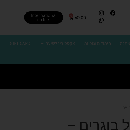
International
0
₪
0.00
orders
מתנה
חיתולים וגופיות
אקססוריז לשיער
GIFT CARD
דפים
 בוגרים –