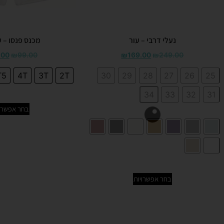
נעלי דרבי – עור
מכנס פנסו – 
.00
₪
99.00
₪
169.00
₪
249.00
T5
4T
3T
2T
30
29
28
27
26
25
34
33
32
31
בחר אפשרוי
בחר אפשרויות