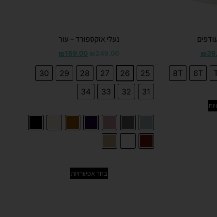
עודפים
נעלי אוקספורד – עור
₪
169.00
₪
249.00
₪
39
30
29
28
27
26
25
8T
6T
34
33
32
31
ות
בחר אפשרויות