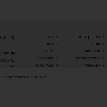
צרו אית
מינה - דף הבית
בנים
אודותינו
בנות
תקנון האתר
ניו בורן
דוא"ל: ales@mina.co.il
משלוחים והחזרות
גרבי קונדור
טלפון: 0506160107
גיפט כארד
מארזי מתנה
שירות הל
בלוג
מבצעים
אנו משתמשים בקובצי Cookie כדי לשפר את חווית הגלישה שלך ולנתח את תנועת הגולשים באתר. האם את/ה מסכים/ה לשימוש בקובצי Cookie?
יצירת קשר
סוף עונה
נגישות