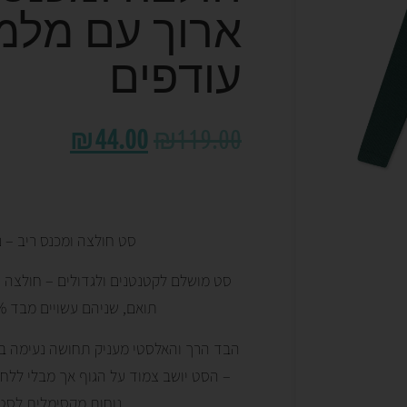
ארוך עם מלמ
עודפים
₪
44.00
₪
119.00
סט חולצה ומכנס ריב – נו
סט מושלם לקטנטנים ולגדולים – חולצה ע
תואם, שניהם עשויים מבד Basic Rib 100% כותנה.
הבד הרך והאלסטי מעניק תחושה נעימה ב
– הסט יושב צמוד על הגוף אך מבלי ללחו
נוחות מקסימלית לסט