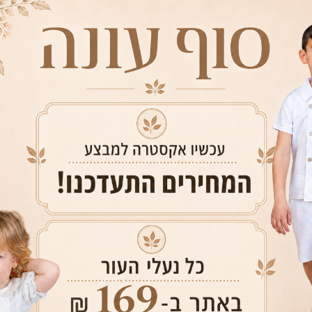
פריט זה שייך לקט
לא ניתן ל
החלפה רק תמורת מוצר א
במידה והמוצר שמחליפי
מידה
3T
2T
18-24
12-18
6-12
צבעים