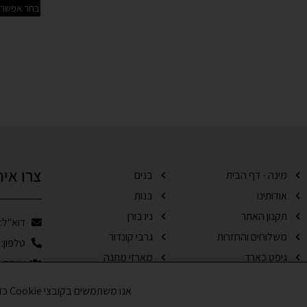
בחר אפשרוי
צרו אית
מינה - דף הבית
בנים
אודותינו
בנות
תקנון האתר
ניו בורן
דוא"ל: ales@mina.co.il
משלוחים והחזרות
גרבי קונדור
טלפון: 0506160107
גיפט כארד
מארזי מתנה
שירות הל
בלוג
מבצעים
אנו משתמשים בקובצי Cookie כדי לשפר את חווית הגלישה שלך ולנתח את תנועת הגולשים באתר. האם את/ה מסכים/ה לשימוש בקובצי Cookie?
יצירת קשר
סוף עונה