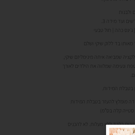
 ולבנות
 ג׳ינס כהה | חול טבעי
מאותו בד ללוק שיקי ושלם
חלק מקולקציית Basic Rib – קולקציה שמביאה איתה מינימליזם שיקי,
פת ונעימה שמלווה את הילדים לאורך
ם.
ן בטבלת המידות.
מידה מומלץ להעזר בטבלת המידות
סטייה קלה בס”מ)
קרים בלבד ללא מעלות. לא להכניס
יסה.