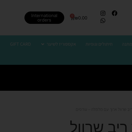
International
0
₪
0.00
orders
מתנה
חיתולים וגופיות
אקססוריז לשיער
GIFT CARD
יב שרוול ארוך עם מלמלה – עודפים
ריב שרוול