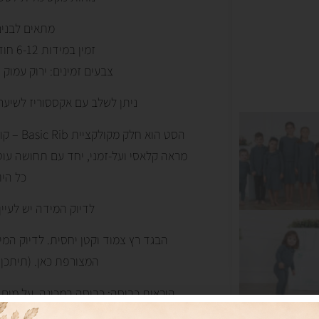
מתאים לבנים
זמין במידות 6-12 חודשים ועד מידה 3.
צבעים זמינים: ירוק עמוק |
ניתן לשלב עם אקססוריז לשיער 
הסט הוא 
מראה קלאסי ועל-זמני, יחד עם תחושה עוט
כל היו
לדיוק המידה יש לעיי
הבגד רץ צמוד וקטן יחסית. לדיוק ה
המצורפת כאן. (תיתכן 
הוראות כביסה: כביסה במכונה, על מים 
למייבש כב