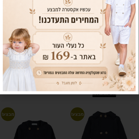
מכנס טיאגו – עודפים
סוודר תיאו – אבן בהיר – עודפים
₪
49.00
₪
80.00
₪
49.00
₪
129.00
6T
T5
4T
3T
6T
T5
4T
3T
12T
10T
8T
12T
10T
8T
בחר אפשרויות
בחר אפשרויות
מבצע!
מבצע!