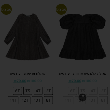
מבצע!
מבצע!
שמלה אלגנטית שחורה – עודפים
שמלת אריאנה – עודפים
₪
79.00
₪
189.00
₪
79.00
₪
189.00
6T
T5
4T
3T
6T
T5
4T
3T
14T
12T
10T
8T
14T
12T
10T
8T