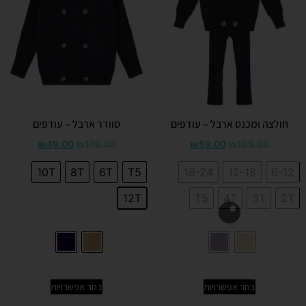
חולצה ומכנס ארבל – עודפים
סוודר ארבל – עודפים
₪
49.00
₪
119.00
₪
59.00
₪
189.00
10T
8T
6T
T5
18-24
12-18
6-12
12T
T5
4T
3T
2T
בחר אפשרויות
בחר אפשרויות