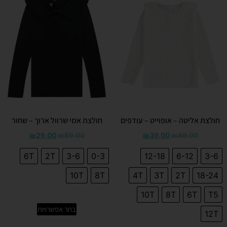
חולצת אליטה – אופוייט – עודפים
חולצת אמי שרוול ארוך – שחור
₪
29.00
₪
89.00
₪
39.00
₪
89.00
6T
2T
3-6
0-3
12-18
6-12
3-6
10T
8T
4T
3T
2T
18-24
10T
8T
6T
T5
בחר אפשרויות
12T