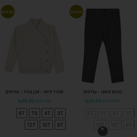
מבצע!
מבצע!
מכנס טיאגו – עודפים
סוודר תיאו – אבן בהיר – עודפים
₪
49.00
₪
80.00
₪
49.00
₪
129.00
6T
T5
4T
3T
6T
T5
4T
3T
12T
10T
8T
12T
10T
8T