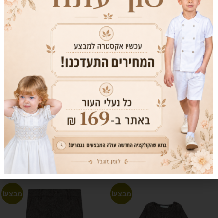
סוודר ארבל – עודפים
שמלה אלגנטית שחורה – עודפים
₪
79.00
₪
189.00
₪
49.00
₪
119.00
6T
T5
4T
3T
10T
8T
6T
T5
14T
12T
10T
8T
12T
בחר אפשרויות
בחר אפשרויות
מבצע!
מבצע!