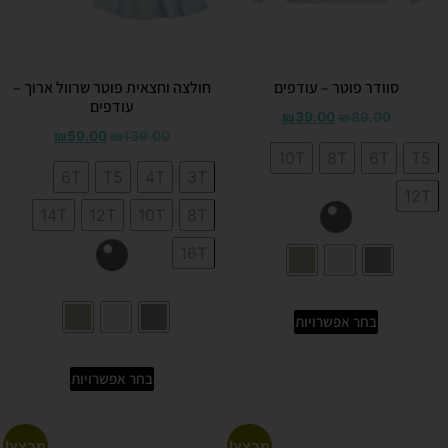
סוודר פוטר – עודפים
חולצה וחצאית פוטר שרוול ארוך –
עודפים
₪
39.00
₪
89.00
₪
59.00
₪
139.00
10T
8T
6T
T5
6T
T5
4T
3T
12T
14T
12T
10T
8T
16T
בחר אפשרויות
בחר אפשרויות
מבצע!
מבצע!